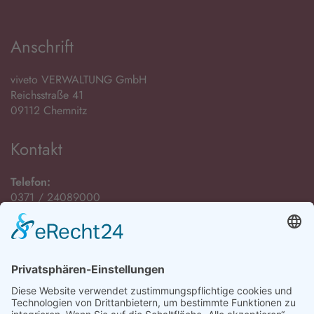
Anschrift
viveto VERWALTUNG GmbH
Reichsstraße 41
09112 Chemnitz
Kontakt
Telefon:
0371 / 24089000
E-Mail:
Öffnungszeiten