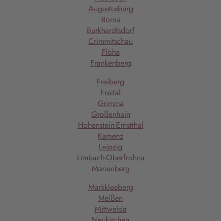
Augustusburg
Borna
Burkhardtsdorf
Crimmitschau
Flöha
Frankenberg
Freiberg
Freital
Grimma
Großenhain
Hohenstein-Ernstthal
Kamenz
Leipzig
Limbach-Oberfrohna
Marienberg
Markkleeberg
Meißen
Mittweida
Neukirchen