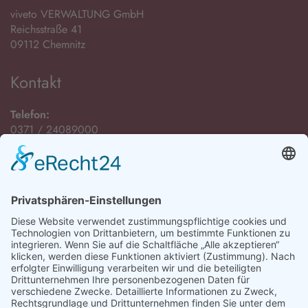
viveto VERWALTUNG GmbH
Reichsstraße 41
09112 Chemnitz
Kontakt
Telefon:
0371 / 24089000
E-Mail:
Öffnungszeiten
Montag bis Freitag:
08:00 Uhr - 12:00 Uhr
Montag, Dienstag und Donnerstag:
13:00 Uhr - 15:00 Uhr