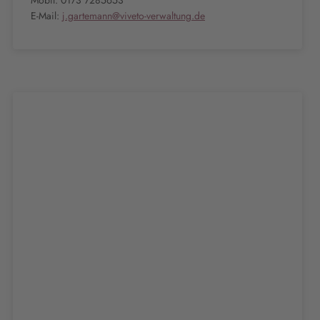
Mobil: 0173 7285653
E-Mail:
j.gartemann@viveto-verwaltung.de