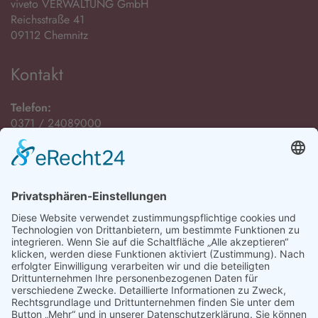
viveto VERWALTUNG GmbH
Reichsstraße 41
09112 Chemnitz
Kontakt
Telefon:
0371 / 24089000
E-Mail:
Öffnungszeiten
Montag bis Freitag:
08:00 Uhr - 12:00 Uhr
Montag, Dienstag und Donnerstag:
13:00 Uhr - 15:00 Uhr