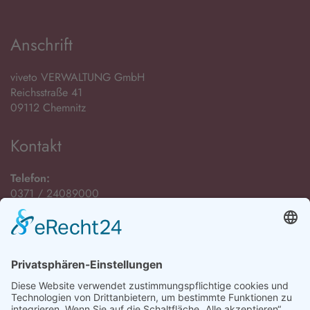
Anschrift
viveto VERWALTUNG GmbH
Reichsstraße 41
09112 Chemnitz
Kontakt
Telefon:
0371 / 24089000
E-Mail:
Öffnungszeiten