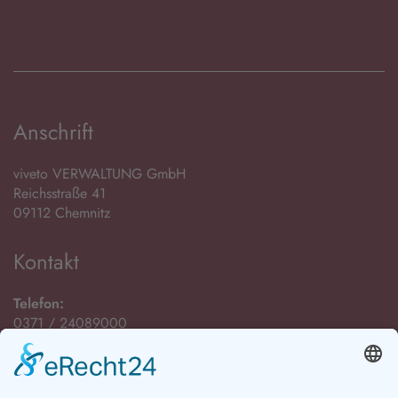
Anschrift
viveto VERWALTUNG GmbH
Reichsstraße 41
09112 Chemnitz
Kontakt
Telefon:
0371 / 24089000
E-Mail: