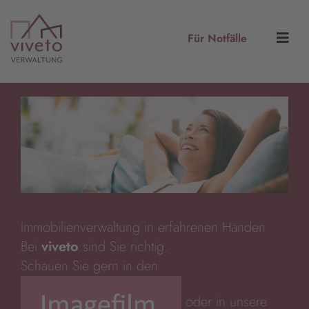
Für Notfälle
Immobilienverwaltung in erfahrenen Händen.
Bei
viveto
sind Sie richtig.
Schauen Sie gern in den
oder in unsere