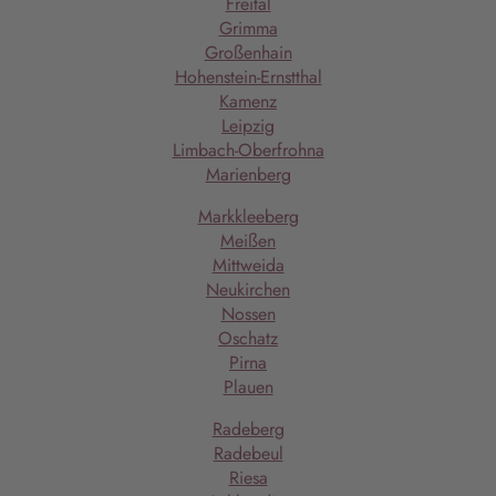
Freital
Grimma
Großenhain
Hohenstein-Ernstthal
Kamenz
Leipzig
Limbach-Oberfrohna
Marienberg
Markkleeberg
Meißen
Mittweida
Neukirchen
Nossen
Oschatz
Pirna
Plauen
Radeberg
Radebeul
Riesa