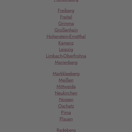
Freiberg
Freital
Grimma
Großenhain
Hohenstein-Ernstthal
Kamenz
Leipzig
Limbach-Oberfrohna
Marienberg
Markkleeberg
Meißen
Mittweida
Neukirchen
Nossen
Oschatz
Pirna
Plauen
Radeberg